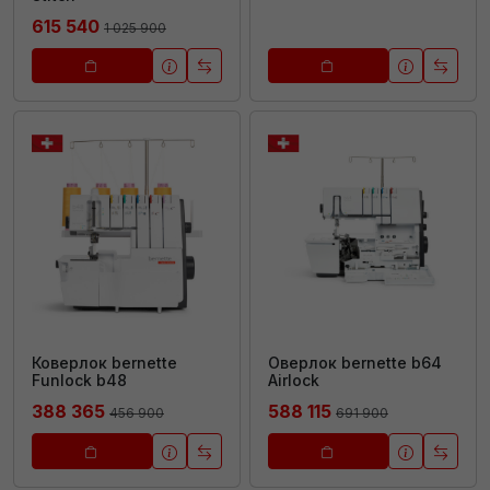
615 540
1 025 900
Коверлок bernette
Оверлок bernette b64
Funlock b48
Airlock
388 365
588 115
456 900
691 900