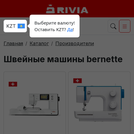
Выберите валюту!
Оставить KZT?
Да
!
Главная
Каталог
Производители
Швейные машины bernette