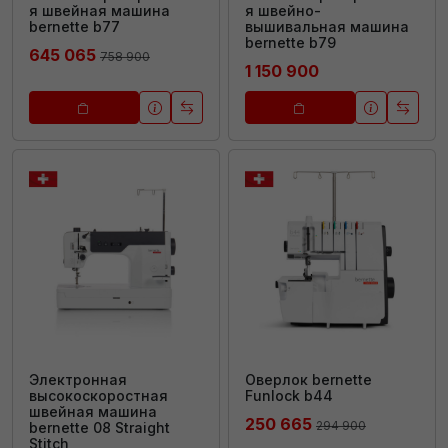
я швейная машина
я швейно-
bernette b77
вышивальная машина
bernette b79
645 065
758 900
1 150 900
Электронная
Оверлок bernette
высокоскоростная
Funlock b44
швейная машина
250 665
294 900
bernette 08 Straight
Stitch