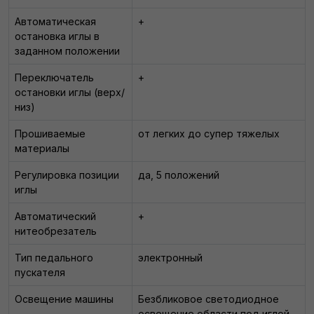
Автоматическая
+
остановка иглы в
заданном положении
Переключатель
+
остановки иглы (верх/
низ)
Прошиваемые
от легких до супер тяжелых
материалы
Регулировка позиции
да, 5 положений
иглы
Автоматический
+
нитеобрезатель
Тип педального
электронный
пускателя
Освещение машины
Безбликовое светодиодное
освещение области под иглой