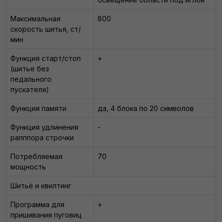
Максимальная
800
скорость шитья, ст/
мин
Функция старт/стоп
+
(шитье без
педального
пускателя)
Функция памяти
да, 4 блока по 20 символов
Функция удлинения
-
рапппора строчки
Потребляемая
70
мощность
Шитьё и квилтинг
Программа для
+
пришивания пуговиц