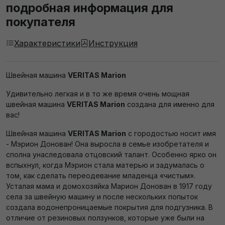
подробная информация для
покупателя
Характеристики
Инструкция
Швейная машина
VERITAS Marion
Удивительно легкая и в то же время очень мощная
швейная машина
VERITAS Marion
создана для именно для
вас!
Швейная машина
VERITAS Marion
с городостью носит имя
- Мэрион Донован! Она выросла в семье изобретателя и
сполна унаследовала отцовский талант. Особенно ярко он
вспыхнул, когда Мэрион стала матерью и задумалась о
том, как сделать переодевание младенца «чистым».
Усталая мама и домохозяйка Марион Донован в 1917 году
села за швейную машину и после нескольких попыток
создала водонепроницаемые покрытия для подгузника. В
отличие от резиновых ползунков, которые уже были на