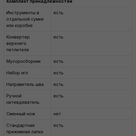
Комплект принадлежностей
Инструменты в
есть
отдельной сумке
или коробке
Конвертер
есть
верхнего
петлителя
Мусоросборник
есть
Набор игл
есть
Направитель шва
есть
Ручной
есть
нитевдеватель
Сменный нож
нет
Стандартная
есть
прижимная лапка