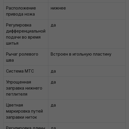
Расположение
нижнее
привода ножа
Регулировка
да
дифференциальной
подачи во время
шитья
Рычаг ролевого
Встроен в игольную пластину
шва
Система МТС
да
Упрощенная
да
заправка нижнего
петлителя
Цветная
да
маркировка путей
заправки ниток
Регулировка длины
да