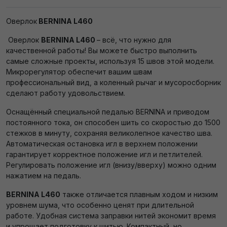
Оверлок
BERNINA L460
Оверлок
BERNINA L460
– всё, что нужно для
качественной работы! Вы можете быстро выполнить
самые сложные проекты, используя 15 швов этой модели.
Микрорегулятор обеспечит вашим швам
профессиональный вид, а коленный рычаг и мусоросборник
сделают работу удовольствием.
Оснащённый специальной педалью BERNINA и приводом
постоянного тока, он способен шить со скоростью до 1500
стежков в минуту, сохраняя великолепное качество шва.
Автоматическая остановка игл в верхнем положении
гарантирует корректное положение игл и петлителей.
Регулировать положение игл (внизу/вверху) можно одним
нажатием на педаль.
BERNINA L460
также отличается плавным ходом и низким
уровнем шума, что особенно ценят при длительной
работе. Удобная система заправки нитей экономит время
и упрощает подготовку к шитью. Компактный, но