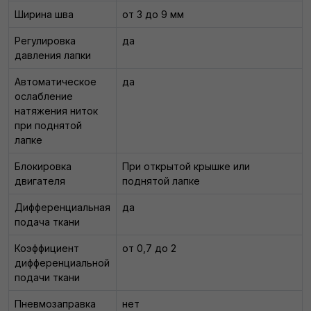
Ширина шва
от 3 до 9 мм
Регулировка
да
давления лапки
Автоматическое
да
ослабление
натяжения ниток
при поднятой
лапке
Блокировка
При открытой крышке или
двигателя
поднятой лапке
Дифференциальная
да
подача ткани
Коэффициент
от 0,7 до 2
дифференциальной
подачи ткани
Пневмозаправка
нет