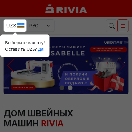
Выберите валюту!
Оставить UZS?
Да
!
ДОМ ШВЕЙНЫХ
МАШИН
RIVIA