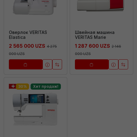
Оверлок VERITAS
Швейная машина
Elastica
VERITAS Marie
2 565 000 UZS
1 287 600 UZS
4 275
2 146
000 UZS
000 UZS
30%
Хит продаж!