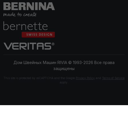
Дом Швейных Машин RIVIA © 1993-2026 Все права
защищены
This site is protected by reCAPTCHA and the Google
Privacy Policy
and
Terms of Service
apply.